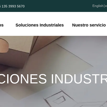
English
e
6 135 3993 5670
os
Soluciones Industriales
Nuestro servicio
CIONES INDUSTR