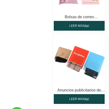
Bolsas de correo
biodegradables
LEER MAS&gt;
Anuncios publicitarios de
burbujas
LEER MAS&gt;