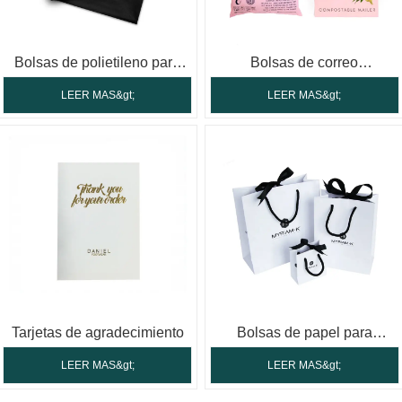
Bolsas de polietileno para
Bolsas de correo
correo
biodegradables
LEER MAS&gt;
LEER MAS&gt;
Tarjetas de agradecimiento
Bolsas de papel para
compras
LEER MAS&gt;
LEER MAS&gt;