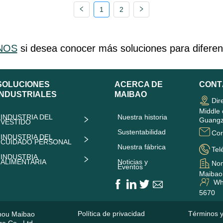
1
2
NOS
si desea conocer más soluciones para diferent
SOLUCIONES
ACERCA DE
CONT
INDUSTRIALES
MAIBAO
Dir
Middle 
INDUSTRIA DEL
Nuestra historia
Guangz
VESTIDO
Sustentabilidad
Cor
INDUSTRIA DEL
CUIDADO PERSONAL
Nuestra fábrica
Tel
INDUSTRIA
ALIMENTARIA
Noticias y
Nom
Eventos
Maibao 
Wha
5670
Política de privacidad
Términos y
hou Maibao
e Co., Ltd.