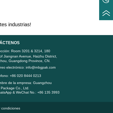
es industrias!
ÁCTENOS
ección: Room 3201 & 3214, 180
of Jiangnan Avenue, Haizhu District,
hou, Guangdong Province, CN.
reo electrónico: info@mbgpak.com
éfono: +86 020 8444 0213
bre de la empresa: Guangzhou
Package Co., Ltd.
tsApp & WeChat No.: +86 135 3993
 condiciones