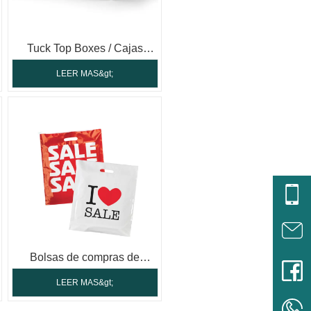
Tuck Top Boxes / Cajas
postales
LEER MAS&gt;
Bolsas de compras de
plástico / biodegradables
LEER MAS&gt;