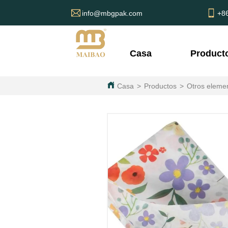
info@mbgpak.com
+8
Casa
Product
Casa
>
Productos
>
Otros eleme