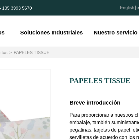
English
e
6 135 3993 5670
os
Soluciones Industriales
Nuestro servicio
ntos
>
PAPELES TISSUE
PAPELES TISSUE