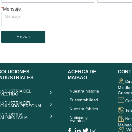
*
Mensaje
Enviar
SOLUCIONES
ACERCA DE
CONT
INDUSTRIALES
MAIBAO
Dir
Middle 
INDUSTRIA DEL
Nuestra historia
Guangz
VESTIDO
Sustentabilidad
Cor
INDUSTRIA DEL
CUIDADO PERSONAL
Nuestra fábrica
Tel
INDUSTRIA
ALIMENTARIA
Noticias y
Nom
Eventos
Maibao 
Wha