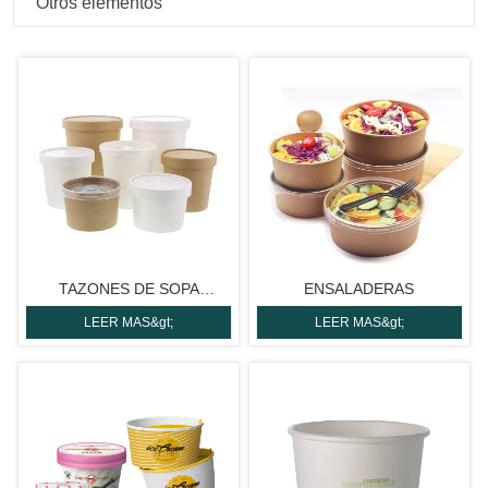
Otros elementos
TAZONES DE SOPA
ENSALADERAS
CALIENTE
LEER MAS&gt;
LEER MAS&gt;