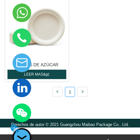
PLATOS DE AZÚCAR
LEER MAS&gt;
1
Derechos de autor © 2021 Guangzhou Maibao Package Co., Ltd.